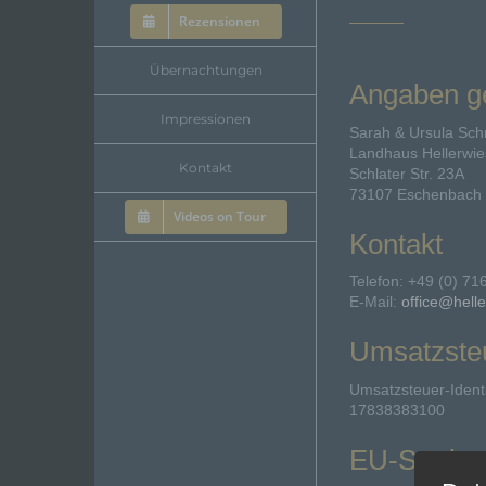
Rezensionen
Übernachtungen
Angaben 
Impressionen
Sarah & Ursula Sch
Landhaus Hellerwi
Kontakt
Schlater Str. 23A
73107 Eschenbach
Videos on Tour
Kontakt
Telefon: +49 (0) 7
E-Mail:
office@hell
Umsatzste
Umsatzsteuer-Ident
17838383100
EU-Streits