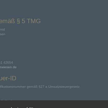
gemäß § 5 TMG
mid
esen
161 42654
erwiesen.de
uer-ID
ifikationsnummer gemäß §27 a Umsatzsteuergesetz:
chlichtung