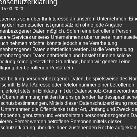
enschutzerklärung
mission stellt eine Plattform zur Online-Streitbeilegung (OS) bereit:
: 15.03.2023
u/consumers/odr.
sse finden Sie oben im Impressum.
reuen uns sehr über Ihr Interesse an unserem Unternehmen. Ein
ng der Internetseiten ist grundsätzlich ohne jede Angabe
rstreitbeilegung/Universalschlichtungss
nenbezogener Daten möglich. Sofern eine betroffene Person
dere Services unseres Unternehmens über unsere Internetseite
t oder verpflichtet, an Streitbeilegungsverfahren vor einer
uch nehmen möchte, könnte jedoch eine Verarbeitung
ungsstelle teilzunehmen.
nenbezogener Daten erforderlich werden. Ist die Verarbeitung
nenbezogener Daten erforderlich und besteht für eine solche
nhalte
beitung keine gesetzliche Grundlage, holen wir generell eine
lligung der betroffenen Person ein.
 sind wir gemäß § 7 Abs.1 TMG für eigene Inhalte auf diesen Seiten n
n verantwortlich. Nach §§ 8 bis 10 TMG sind wir als Diensteanbieter j
erarbeitung personenbezogener Daten, beispielsweise des Na
mittelte oder gespeicherte fremde Informationen zu überwachen oder n
nschrift, E-Mail-Adresse oder Telefonnummer einer betroffenen
ne rechtswidrige Tätigkeit hinweisen.
n, erfolgt stets im Einklang mit der Datenschutz-Grundverordnu
r Entfernung oder Sperrung der Nutzung von Informationen nach den a
n Übereinstimmung mit den für uns geltenden landesspezifisch
ervon unberührt. Eine diesbezügliche Haftung ist jedoch erst ab dem Z
kreten Rechtsverletzung möglich. Bei Bekanntwerden von entsprechen
schutzbestimmungen. Mittels dieser Datenschutzerklärung mö
 werden wir diese Inhalte umgehend entfernen.
 Unternehmen die Öffentlichkeit über Art, Umfang und Zweck de
rhobenen, genutzten und verarbeiteten personenbezogenen Da
inks
mieren. Ferner werden betroffene Personen mittels dieser
schutzerklärung über die ihnen zustehenden Rechte aufgeklärt
lt Links zu externen Websites Dritter, auf deren Inhalte wir keinen Ein