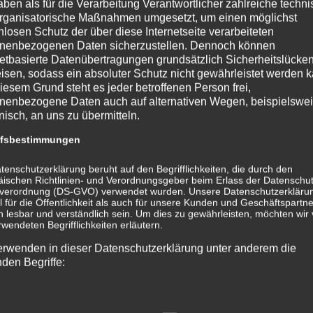
 für diese fremden Inhalte auch keine Gewähr übernehmen. Für die Inh
aben als für die Verarbeitung Verantwortlicher zahlreiche techn
t stets der jeweilige Anbieter oder Betreiber der Seiten verantwortlich. Di
rganisatorische Maßnahmen umgesetzt, um einen möglichst
eitpunkt der Verlinkung auf mögliche Rechtsverstöße überprüft. Recht
nlosen Schutz der über diese Internetseite verarbeiteten
 der Verlinkung nicht erkennbar.
nenbezogenen Daten sicherzustellen. Dennoch können
altliche Kontrolle der verlinkten Seiten ist jedoch ohne konkrete Anhal
netbasierte Datenübertragungen grundsätzlich Sicherheitslücke
icht zumutbar. Bei Bekanntwerden von Rechtsverletzungen werden wir d
isen, sodass ein absoluter Schutz nicht gewährleistet werden k
n.
iesem Grund steht es jeder betroffenen Person frei,
nenbezogene Daten auch auf alternativen Wegen, beispielswe
onisch, an uns zu übermitteln.
nbetreiber erstellten Inhalte und Werke auf diesen Seiten unterliegen
ffsbestimmungen
ervielfältigung, Bearbeitung, Verbreitung und jede Art der Verwertung 
rechtes bedürfen der schriftlichen Zustimmung des jeweiligen Autors b
tenschutzerklärung beruht auf den Begrifflichkeiten, die durch den
n dieser Seite sind nur für den privaten, nicht kommerziellen Gebrauc
ischen Richtlinien- und Verordnungsgeber beim Erlass der Datenschut
uf dieser Seite nicht vom Betreiber erstellt wurden, werden die Urheber
verordnung (DS-GVO) verwendet wurden. Unsere Datenschutzerklärun
ere werden Inhalte Dritter als solche gekennzeichnet. Sollten Sie trot
 für die Öffentlichkeit als auch für unsere Kunden und Geschäftspartne
tzung aufmerksam werden, bitten wir um einen entsprechenden Hinweis
h lesbar und verständlich sein. Um dies zu gewährleisten, möchten wir
Rechtsverletzungen werden wir derartige Inhalte umgehend entfernen
rwendeten Begrifflichkeiten erläutern.
erwenden in dieser Datenschutzerklärung unter anderem die
ding to § 5 DDG
nden Begriffe:
ge
mid