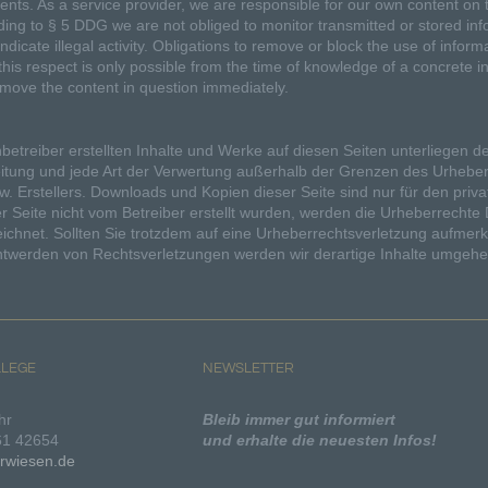
ontents. As a service provider, we are responsible for our own content 
das Ordnen, die Speicherung, die Anpassung oder Veränderung, das
Auslesen, das Abfragen, die Verwendung, die Offenlegung durch
ing to § 5 DDG we are not obliged to monitor transmitted or stored infor
Übermittlung, Verbreitung oder eine andere Form der Bereitstellung, d
ndicate illegal activity. Obligations to remove or block the use of info
Abgleich oder die Verknüpfung, die Einschränkung, das Löschen oder 
n this respect is only possible from the time of knowledge of a concret
Vernichtung.
remove the content in question immediately.
d) Einschränkung der Verarbeitung
nbetreiber erstellten Inhalte und Werke auf diesen Seiten unterliegen d
eitung und jede Art der Verwertung außerhalb der Grenzen des Urheber
Einschränkung der Verarbeitung ist die Markierung gespeicherter
zw. Erstellers. Downloads und Kopien dieser Seite sind nur für den priv
personenbezogener Daten mit dem Ziel, ihre künftige Verarbeitung
er Seite nicht vom Betreiber erstellt wurden, werden die Urheberrechte 
einzuschränken.
ichnet. Sollten Sie trotzdem auf eine Urheberrechtsverletzung aufme
ntwerden von Rechtsverletzungen werden wir derartige Inhalte umgehe
e) Profiling
Profiling ist jede Art der automatisierten Verarbeitung personenbezoge
Daten, die darin besteht, dass diese personenbezogenen Daten verwe
werden, um bestimmte persönliche Aspekte, die sich auf eine natürlich
LEGE
NEWSLETTER
Person beziehen, zu bewerten, insbesondere, um Aspekte bezüglich
Arbeitsleistung, wirtschaftlicher Lage, Gesundheit, persönlicher Vorlieb
Interessen, Zuverlässigkeit, Verhalten, Aufenthaltsort oder Ortswechsel
hr
Bleib immer gut informiert
dieser natürlichen Person zu analysieren oder vorherzusagen.
161 42654
und erhalte die neuesten Infos!
erwiesen.de