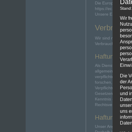
Dat
Die Europäische Kom
Stand
https://ec.europa.e
Unsere E-Mail-Adre
Wir f
Nutzu
Verbrauche
perso
beson
Wir sind nicht berei
Anspr
Verbraucherschlicht
perso
perso
Haftung für I
Verar
Einwi
Als Diensteanbieter
allgemeinen Gesetze
Die V
verpflichtet, über
der A
forschen, die auf ei
Perso
Verpflichtungen zu
und i
Gesetzen bleiben hi
Kenntnis einer kon
Daten
Rechtsverletzungen
unser
uns e
Haftung für L
infor
Daten
Unser Angebot enthä