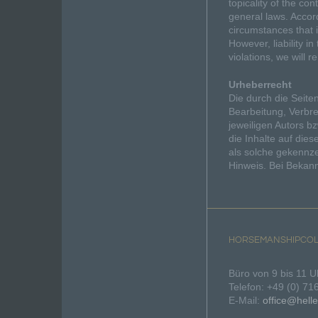
topicality of the c
general laws. Accord
circumstances that i
However, liability i
violations, we will 
Urheberrecht
Die durch die Seite
Bearbeitung, Verbr
jeweiligen Autors b
die Inhalte auf dies
als solche gekennze
Hinweis. Bei Bekan
HORSEMANSHIPCOL
Büro von 9 bis 11 U
Telefon: +49 (0) 7
E-Mail:
office@hell