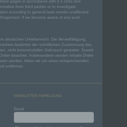
on these pages in accordance with § 5 DDG and
mation from third parties or to investigate
en
rmation according to general laws remain unaffected.
die
e infringement. If we become aware of any such
em deutschen Urheberrecht. Die Vervielfältigung,
rechtes bedürfen der schriftlichen Zustimmung des
aten, nicht kommerziellen Gebrauch gestattet. Soweit
Dritter beachtet. Insbesondere werden Inhalte Dritter
rksam werden, bitten wir um einen entsprechenden
nd entfernen.
ner
ndet
e
NEWSLETTER ANMELDUNG
en,
Email