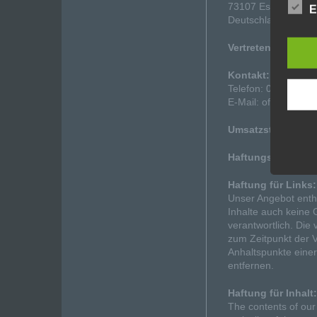
73107 Eschenbach
E
Deutschland
Vertreten durch:
Sa
Kontakt:
Telefon: 07161426
E-Mail:
office
@
hell
Umsatzsteuernum
Haftungsausschl
Haftung für Links:
Unser Angebot enthä
Inhalte auch keine G
verantwortlich. Die
zum Zeitpunkt der V
Anhaltspunkte eine
entfernen.
Haftung für Inhalt:
The contents of our