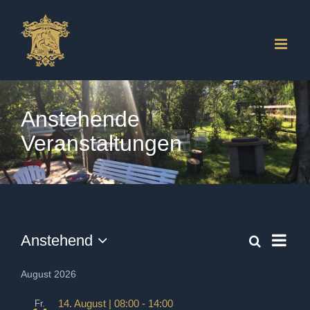
Zum
Inhalt
springen
Anstehende
Veranstaltungen
Veranstaltungen
Vera
Anstehend
Suche
Veranst
Liste
Ansi
Datum
Suche
wählen.
Navi
August 2026
und
14. August | 08:00
-
14:00
Fr.