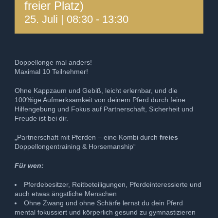
freier Platz)
25. Juli | 08:30
-
13:30
Doppellonge mal anders!
Maximal 10 Teilnehmer!
Ohne Kappzaum und Gebiß, leicht erlernbar, und die
100%ige Aufmerksamkeit von deinem Pferd durch feine
Hilfengebung und Fokus auf Partnerschaft, Sicherheit und
Freude ist bei dir.
„Partnerschaft mit Pferden – eine Kombi durch
freies
Doppellongentraining & Horsemanship“
Für wen:
Pferdebesitzer, Reitbeteiligungen, Pferdeinteressierte und
auch etwas ängstliche Menschen
Ohne Zwang und ohne Schärfe lernst du dein Pferd
mental fokussiert und körperlich gesund zu gymnastizieren